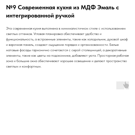
№9 Современная кухня из МДФ Эмаль с
интегрированной ручкой
Эта современная кухня выполнена в минималистичном стиле с использованием
светлых оттенков. Угловая планировка обеспечивает удобство и
функциональность, а встроенные элементы, такие как холодильник, духовой шкаф
и варочная панель, создают ощущение порядка и организованности. Белые
матовые фасады гармонично сочетаются с серой столешницей, а декоративные
элементы, такие как цветы на подоконнике, добавляют уюта. Просторная рабочая
зона и большие окна обеспечивают хорошее освещение и делают пространство
светлым и комфортным.